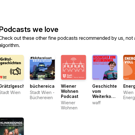
Podcasts we love
Check out these other fine podcasts recommended by us, not 
algorithm.
Grätzlgeschichten
büchereicast
Wiener
Geschichten
Energ
Wohnen
vom
Stadt Wien
Stadt Wien -
Wien
Podcast
Weiterkommen
Büchereien
Energ
– Wiener
Wiener
waff
Studi
Gespräche
Wohnen
über
berufliche
Veränderung