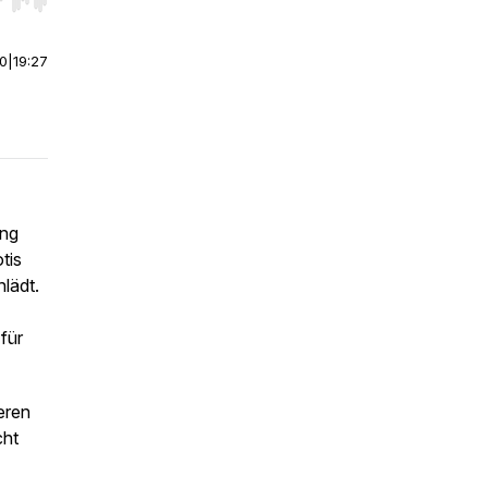
r end. Hold shift to jump forward or backward.
00
|
19:27
ung
tis
lädt.
für
eren
cht