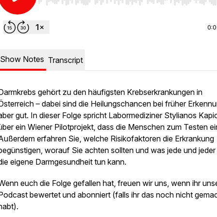
Use Left/Right to seek, Home/End to jump to start o
0:
Show Notes
Transcript
Darmkrebs gehört zu den häufigsten Krebserkrankungen in
Österreich – dabei sind die Heilungschancen bei früher Erkenn
aber gut. In dieser Folge spricht Labormediziner Stylianos Kapio
über ein Wiener Pilotprojekt, dass die Menschen zum Testen ein
Außerdem erfahren Sie, welche Risikofaktoren die Erkrankung
begünstigen, worauf Sie achten sollten und was jede und jeder 
die eigene Darmgesundheit tun kann.
Wenn euch die Folge gefallen hat, freuen wir uns, wenn ihr uns
Podcast bewertet und abonniert (falls ihr das noch nicht gema
habt).