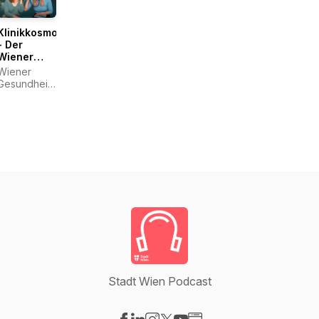
Klinikkosmos
- Der
Wiener
Gesundheitspodcast
Wiener
Gesundheitsverbund
- Lisa und
Lisa
Stadt Wien Podcast