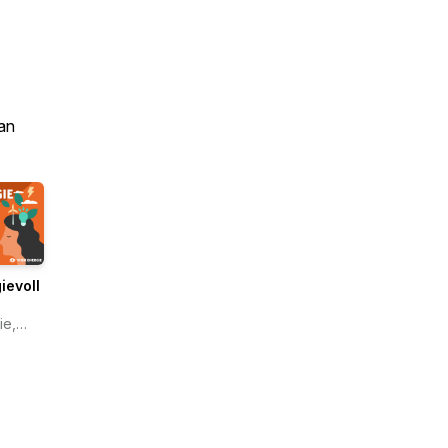
an
ievoll
ie,
o ZX