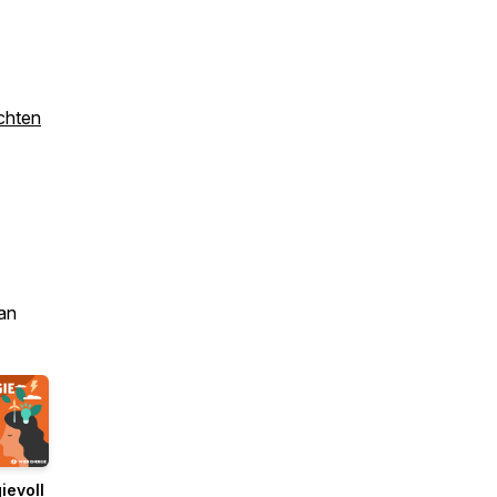
chten
an
ievoll