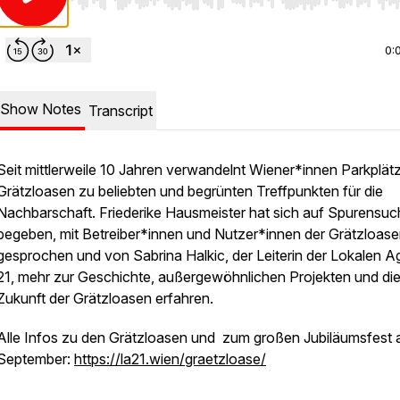
Use Left/Right to seek, Home/End to jump to start o
0:
Show Notes
Transcript
Seit mittlerweile 10 Jahren verwandelnt Wiener*innen Parkplätz
Grätzloasen zu beliebten und begrünten Treffpunkten für die
Nachbarschaft. Friederike Hausmeister hat sich auf Spurensuc
begeben, mit Betreiber*innen und Nutzer*innen der Grätzloas
gesprochen und von Sabrina Halkic, der Leiterin der Lokalen 
21, mehr zur Geschichte, außergewöhnlichen Projekten und di
Zukunft der Grätzloasen erfahren.
Alle Infos zu den Grätzloasen und zum großen Jubiläumsfest 
September:
https://la21.wien/graetzloase/