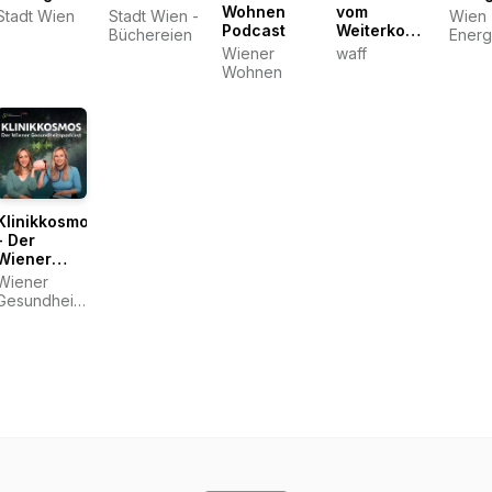
Wohnen
vom
Stadt Wien
Stadt Wien -
Wien
Podcast
Weiterkommen
Büchereien
Energ
– Wiener
Wiener
waff
Studi
Gespräche
Wohnen
über
berufliche
Veränderung
Klinikkosmos
- Der
Wiener
Gesundheitspodcast
Wiener
Gesundheitsverbund
- Lisa und
Lisa