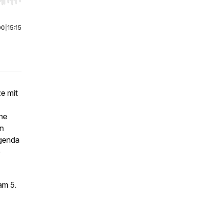
r end. Hold shift to jump forward or backward.
00
|
15:15
e mit
he
en
Agenda
e
am 5.