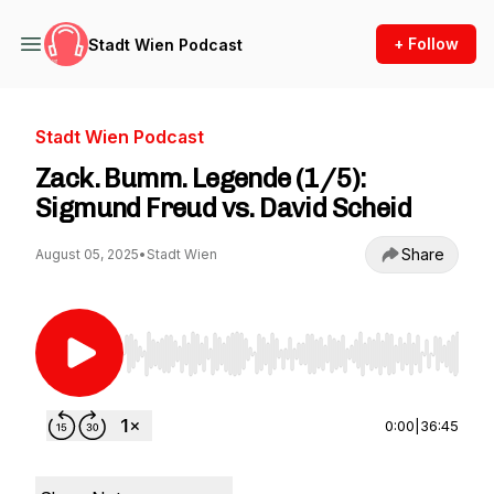
+ Follow
Stadt Wien Podcast
Stadt Wien Podcast
Zack. Bumm. Legende (1/5):
Sigmund Freud vs. David Scheid
Share
August 05, 2025
•
Stadt Wien
Use Left/Right to seek, Home/End to jump to st
0:00
|
36:45