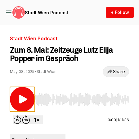
+ Follow
Stadt Wien Podcast
Stadt Wien Podcast
Zum 8. Mai: Zeitzeuge Lutz Elija
Popper im Gespräch
Share
May 08, 2025
•
Stadt Wien
Use Left/Right to seek, Home/End to jump to st
0:00
|
1:11:36