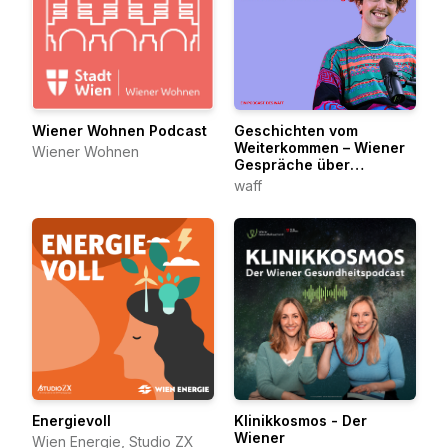
Wiener Wohnen Podcast
Geschichten vom
Weiterkommen – Wiener
Wiener Wohnen
Gespräche über
berufliche Veränderung
waff
Energievoll
Klinikkosmos - Der
Wiener
Wien Energie, Studio ZX