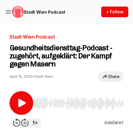
+ Follow
Stadt Wien Podcast
Stadt Wien Podcast
Gesundheitsdiensttag-Podcast -
zugehört, aufgeklärt: Der Kampf
gegen Masern
Share
April 15, 2025
•
Stadt Wien
Use Left/Right to seek, Home/End to jump to st
0:00
|
14:07