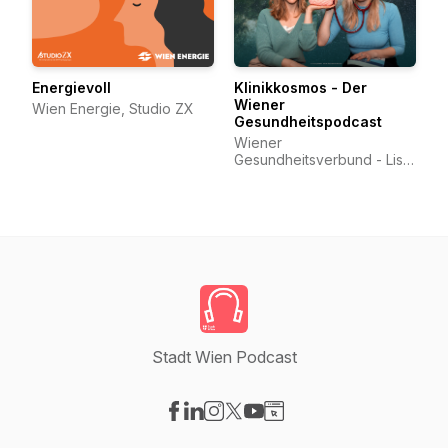
Energievoll
Klinikkosmos - Der
Wiener
Wien Energie, Studio ZX
Gesundheitspodcast
Wiener
Gesundheitsverbund - Lisa
und Lisa
Stadt Wien Podcast
Visit our Facebook page
Visit our LinkedIn page
Visit our Instagram page
Visit our X-com page
Visit our YouTube page
Visit our Website page