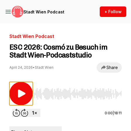
+ Follow
Stadt Wien Podcast
Stadt Wien Podcast
ESC 2026: Cosmó zu Besuch im
Stadt Wien-Podcaststudio
Share
April 24, 2026
•
Stadt Wien
Use Left/Right to seek, Home/End to jump to st
0:00
|
18:11