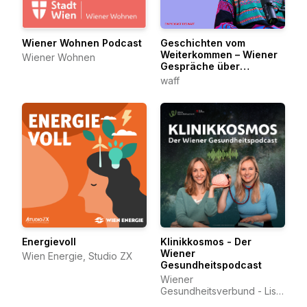
Wiener Wohnen Podcast
Geschichten vom
Weiterkommen – Wiener
Wiener Wohnen
Gespräche über
berufliche Veränderung
waff
Energievoll
Klinikkosmos - Der
Wiener
Wien Energie, Studio ZX
Gesundheitspodcast
Wiener
Gesundheitsverbund - Lisa
und Lisa