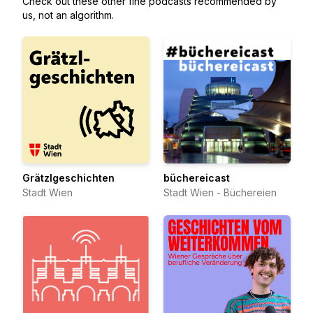
Check out these other fine podcasts recommended by
us, not an algorithm.
Grätzlgeschichten
büchereicast
Stadt Wien
Stadt Wien - Büchereien