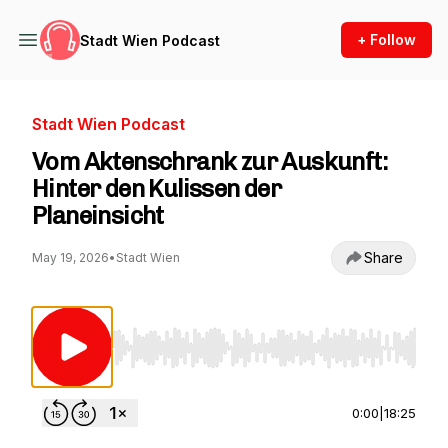
+ Follow
Stadt Wien Podcast
Stadt Wien Podcast
Vom Aktenschrank zur Auskunft:
Hinter den Kulissen der
Planeinsicht
Share
May 19, 2026
•
Stadt Wien
Use Left/Right to seek, Home/End to jump to st
0:00
|
18:25