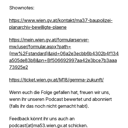
Shownotes:
https://www.wien.gv.at/kontakt/ma37-baupolizei-
planarchiv-bewilligte-plaene
https://mein.wien.gv.at/formularserver-
mw/user/formular.aspx?path=
(mw%2Fstandard)&pid=06a2e3ecbb6b4302b4f134
a505de83b8&pn=Bf506692997aa42e3bce7b3aaa
73925e2
https://ticket.wien.gv.at/M18/gemma-zukunft/
Wenn euch die Folge gefallen hat, freuen wir uns,
wenn ihr unseren Podcast bewertet und abonniert
(falls ihr das noch nicht gemacht habt).
Feedback könnt ihr uns auch an
podcast(at)ma53.wien.gv.at schicken.