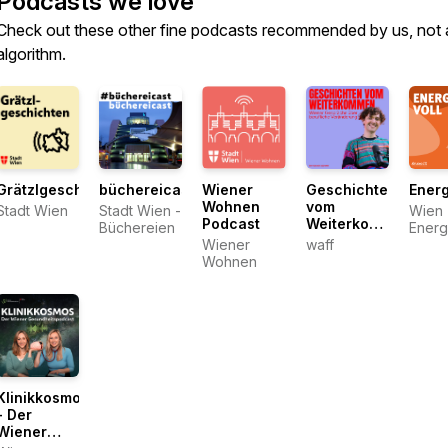
Podcasts we love
Check out these other fine podcasts recommended by us, not 
algorithm.
Grätzlgeschichten
büchereicast
Wiener
Geschichten
Energ
Wohnen
vom
Stadt Wien
Stadt Wien -
Wien
Podcast
Weiterkommen
Büchereien
Energ
– Wiener
Wiener
waff
Studi
Gespräche
Wohnen
über
berufliche
Veränderung
Klinikkosmos
- Der
Wiener