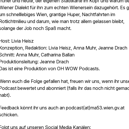
früher und heute, der eigenen Stadtkarte im Kopf und warum d
Wiener Dialekt für ihn zum echten Wienersein dazugehört. Es 
um schnelllebiges Wien, grantige Huper, Nachtfahrten im
Rotlichtmilieu und darum, wie man trotz allem gelassen bleibt,
solange der Job noch Spaß macht.
Host: Livia Heisz
Konzeption, Redaktion: Livia Heisz, Anna Muhr, Jeanne Drach
Schnitt: Anna Muhr, Catharina Ballan
Produktionsleitung: Jeanne Drach
Das ist eine Produktion von OH WOW Podcasts.
Wenn euch die Folge gefallen hat, freuen wir uns, wenn ihr uns
Podcast bewertet und abonniert (falls ihr das noch nicht gema
habt).
Feedback könnt ihr uns auch an podcast(at)ma53.wien.gv.at
schicken.
Folgt uns auf unseren Social Media Kanälen: