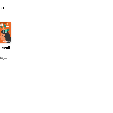
an
ievoll
ie,
o ZX