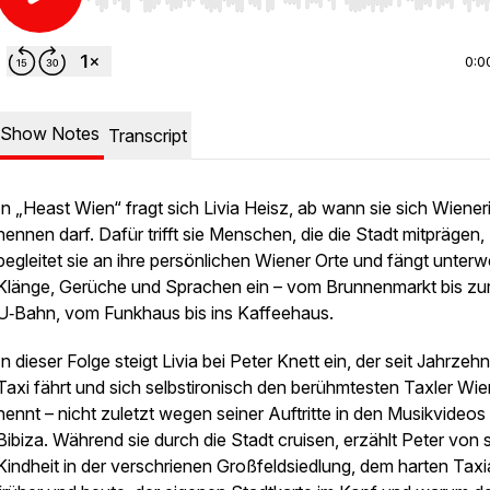
Use Left/Right to seek, Home/End to jump to start o
0:0
Show Notes
Transcript
In „Heast Wien“ fragt sich Livia Heisz, ab wann sie sich Wiener
nennen darf. Dafür trifft sie Menschen, die die Stadt mitprägen,
begleitet sie an ihre persönlichen Wiener Orte und fängt unter
Klänge, Gerüche und Sprachen ein – vom Brunnenmarkt bis zu
U‑Bahn, vom Funkhaus bis ins Kaffeehaus.
In dieser Folge steigt Livia bei Peter Knett ein, der seit Jahrzeh
Taxi fährt und sich selbstironisch den berühmtesten Taxler Wi
nennt – nicht zuletzt wegen seiner Auftritte in den Musikvideos
Bibiza. Während sie durch die Stadt cruisen, erzählt Peter von 
Kindheit in der verschrienen Großfeldsiedlung, dem harten Taxia