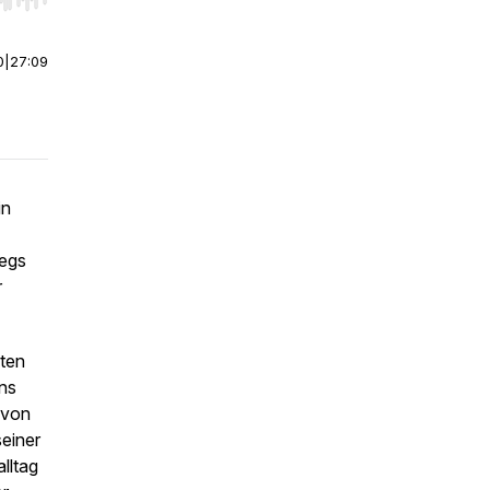
r end. Hold shift to jump forward or backward.
0
|
27:09
in
wegs
r
nten
ens
 von
seiner
lltag